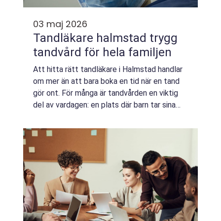
03 maj 2026
Tandläkare halmstad trygg
tandvård för hela familjen
Att hitta rätt tandläkare i Halmstad handlar
om mer än att bara boka en tid när en tand
gör ont. För många är tandvården en viktig
del av vardagen: en plats där barn tar sina
första steg mot god munhälsa, vuxna får
hjälp att bevara sina leenden och d...