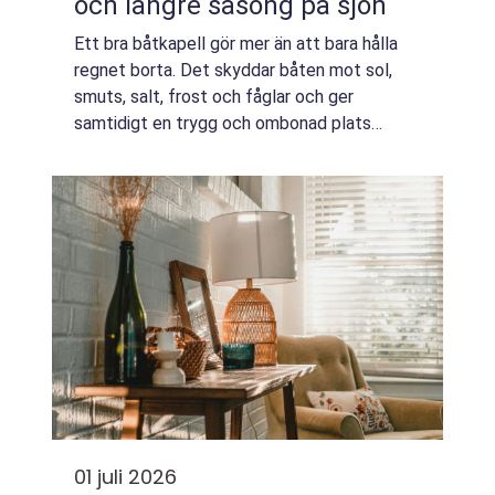
och längre säsong på sjön
Ett bra båtkapell gör mer än att bara hålla
regnet borta. Det skyddar båten mot sol,
smuts, salt, frost och fåglar och ger
samtidigt en trygg och ombonad plats
ombord. För den som vill förlänga säsongen,
bevara båtens värde och slippa onödigt
underhå...
01 juli 2026