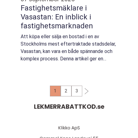
Fastighetsmäklare i
Vasastan: En inblick i
fastighetsmarknaden
Att köpa eller sälja en bostad i en av
Stockholms mest eftertraktade stadsdelar,
Vasastan, kan vara en både spännande och
komplex process. Denna artikel ger en
djupgående insikt i rollen som mäklare i
Vasastan och bely...
1
2
3
LEKMERRABATTKOD.
se